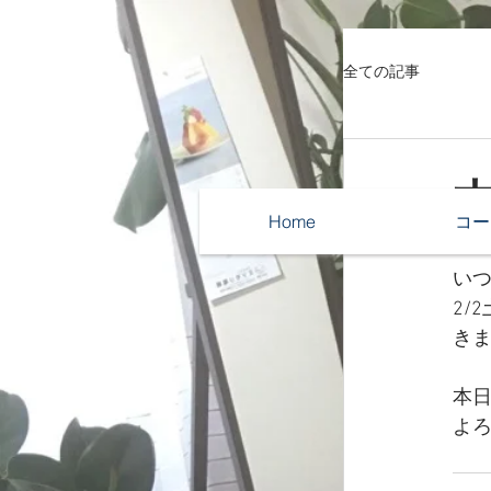
全ての記事
本
Home
コー
い
2/
き
本
よ