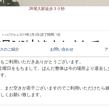
JR尾久駅徒歩３０秒
r-i-n731e-s
2019年2月2日
読了時間: 1分
日2/2(土)をもちまして
スのご紹介
お問い合わせ
ア
つもご利用いただきありがとうございます。
2土曜日をもちまして、ぱんだ整体は今の場所より退去
ます。
日、まだ空きが若干ございますのでご利用いただけたら
ろしくお願い致します。